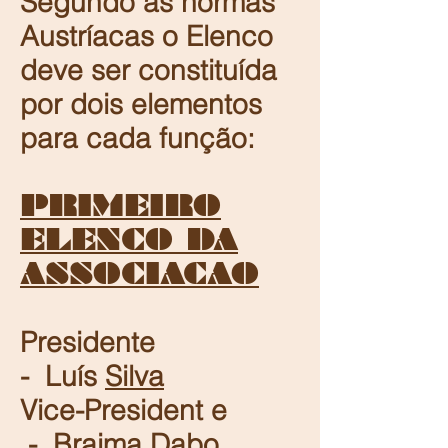
Segundo as normas
Austríacas o Elenco
deve ser constituída
por dois elementos
para cada função:
PRIMEIRO
ELENCO DA
ASSOCIACAO
Presidente
- Luís
Silva
Vice-President e
- Braima Dabo