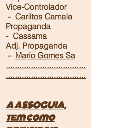
Vice-Controlador
- Carlitos Camala
Propaganda
- Cassama
Adj. Propaganda
-
Mario Gomes Sa
...................................
...................................
A ASSOGUIA,
tem como